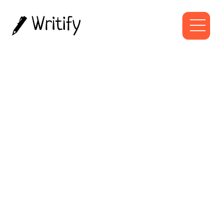
Pinterest
Lorem ipsum dolor sit amet
consectetu adipis elit et ac adipiscing